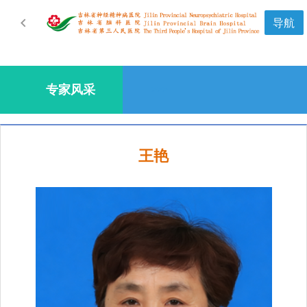

导航
专家风采
>
>
>
王艳