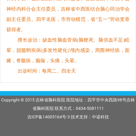
神经内科分会主任委员，吉林省中西医结合脑心同治学会
副主任委员。四平名医，市劳动模范，省“五一”劳动奖章
获得者。
擅长诊治：缺血性脑血管病(脑梗死、脑供血不足)眩
晕，脱髓鞘疾病(多发性硬化)'颅内感染，周围神经病，面
瘫，脊髓病，癫痫，头痛，头晕。
出诊时间：每周二、四全天
Copyright © 2015 吉林省脑科医院 医院地址：四平市中央西路98号吉林
省脑科医院 联系方式：0434-5081111
吉ICP备14005164号-3
技术支持：中诺科技