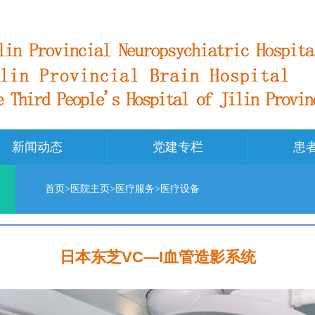
新闻动态
党建专栏
患
备
首页
>
医院主页
>
医疗服务
>
医疗设备
日本东芝VC—I血管造影系统