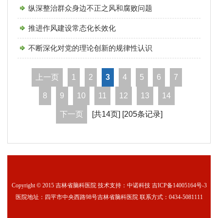
纵深整治群众身边不正之风和腐败问题
推进作风建设常态化长效化
不断深化对党的理论创新的规律性认识
上一页
1
2
3
4
5
6
7
8
9
10
11
12
13
14
下一页
[共14页] [205条记录]
Copyright © 2015 吉林省脑科医院 技术支持：中诺科技
吉ICP备14005164号-3
医院地址：四平市中央西路98号吉林省脑科医院 联系方式：0434-5081111